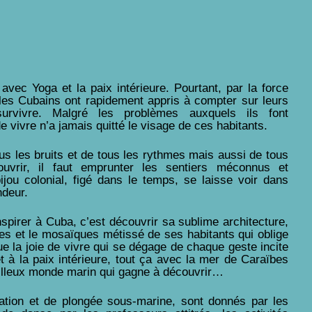
vec Yoga et la paix intérieure. Pourtant, par la force
les Cubains ont rapidement appris à compter sur leurs
urvivre. Malgré les problèmes auxquels ils font
e vivre n’a jamais quitté le visage de ces habitants.
ous les bruits et de tous les rythmes mais aussi de tous
ouvrir, il faut emprunter les sentiers méconnus et
jou colonial, figé dans le temps, se laisse voir dans
ndeur.
nspirer à Cuba, c’est découvrir sa sublime architecture,
ues et le mosaïques métissé de ses habitants qui oblige
que la joie de vivre qui se dégage de chaque geste incite
t à la paix intérieure, tout ça avec la mer de Caraïbes
eilleux monde marin qui gagne à découvrir…
ation et de plongée sous-marine, sont donnés par les