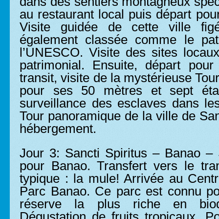
dans des sentiers montagneux spec
au restaurant local puis départ pour
Visite guidée de cette ville fi
également classée comme le pat
l’UNESCO. Visite des sites locaux d
patrimonial. Ensuite, départ pour
transit, visite de la mystérieuse To
pour ses 50 mètres et sept éta
surveillance des esclaves dans l
Tour panoramique de la ville de Sanc
hébergement.
Jour 3: Sancti Spiritus – Banao –
pour Banao. Transfert vers le tr
typique : la mule! Arrivée au Centr
Parc Banao. Ce parc est connu po
réserve la plus riche en biod
Dégustation de fruits tropicaux. Po