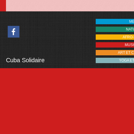
M
NAT
AFRO
MUS
ART ET 
Cuba Solidaire
YOGA E