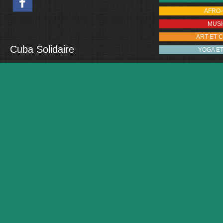
AFRO
MUS
ART ET 
Cuba Solidaire
YOGA E